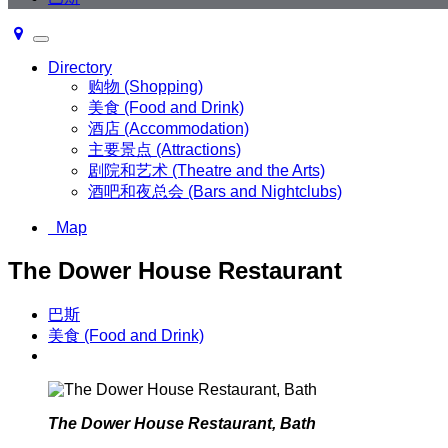
Toggle
navigation
Directory
购物 (Shopping)
美食 (Food and Drink)
酒店 (Accommodation)
主要景点 (Attractions)
剧院和艺术 (Theatre and the Arts)
酒吧和夜总会 (Bars and Nightclubs)
Map
The Dower House Restaurant
巴斯
美食 (Food and Drink)
The Dower House Restaurant, Bath