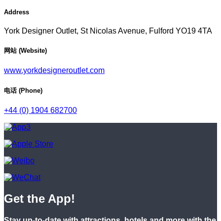
Address
York Designer Outlet, St Nicolas Avenue, Fulford YO19 4TA
网站 (Website)
www.yorkdesigneroutlet.com
电话 (Phone)
+44 (0) 1904 682700
Get the App!
Stay up-to-date with attractions, hotels and more with the